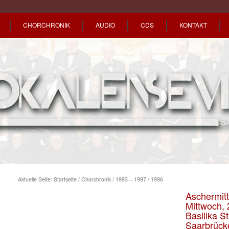
CHORCHRONIK
AUDIO
CDS
KONTAKT
Aktuelle Seite:
Startseite
/
Chorchronik
/
1993 – 1997
/
1996
Aschermitt
Mittwoch, 
Basilika S
Saarbrück