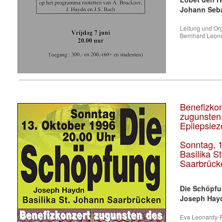
Johann Seba
Leitung und Org
Bernhard Leon
Benefizko
zugunsten
Epilepsiez
Sonntag, 
Basilika S
Saarbrück
Die Schöpf
Joseph Hayd
Eva Leonardy-F