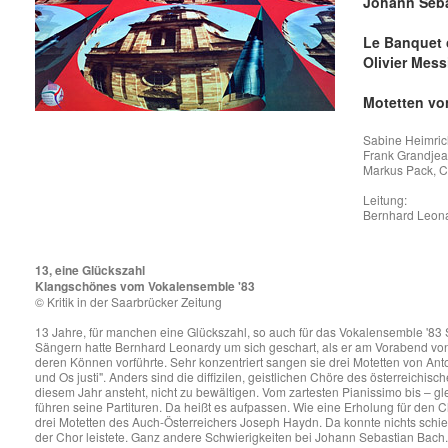
Johann Seba
Le Banquet 
Olivier Mess
Motetten vo
Sabine Heimrich
Frank Grandje
Markus Pack, C
Leitung:
Bernhard Leon
13, eine Glückszahl
Klangschönes vom Vokalensemble '83
© Kritik in der Saarbrücker Zeitung
13 Jahre, für manchen eine Glückszahl, so auch für das Vokalensemble '83 S
Sängern hatte Bernhard Leonardy um sich geschart, als er am Vorabend von 
deren Können vorführte. Sehr konzentriert sangen sie drei Motetten von Anto
und Os justi". Anders sind die diffizilen, geistlichen Chöre des österreichi
diesem Jahr ansteht, nicht zu bewältigen. Vom zartesten Pianissimo bis – gl
führen seine Partituren. Da heißt es aufpassen. Wie eine Erholung für den
drei Motetten des Auch-Österreichers Joseph Haydn. Da konnte nichts schie
der Chor leistete. Ganz andere Schwierigkeiten bei Johann Sebastian Bac