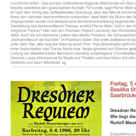
und Kirche reifen”. Das auf den Gottesdienst folgende Miteinander bei Bier 
brachte zweifellos den gewünschten Kontakt. Für's erste, sagt Pfarrer Wahl
er nach dem Erfolg des Gottesdienstes überzeugt, aber das Wie ist momenta
Kreis den nächsten Aschermittwoch vorbereiten, fasst Wahl die Bilanz de
Angesprochen wurde zum Beispiel eine die Kernveranstaltung begleitende A
Darstellung des Aschermittwoch-Themas, erzählt Pfarrer Wahl. Saß in den 
möglicher Partner? Man sah den Pianisten Robert Leonardy, den Kirchenkünstl
Astel. Auch die künstlerische Leiterin des Studio-Theaters, die Schauspiele
„Aschermittwoch der Künstler” im Publikum dabei. Der erste Gottesdienst durc
unter dem Titel „Wie liegt die Stadt so wüst!” Prof. Theo Brandmüller griff m
einer Improvisation das Thema Asche bzw. Vergänglichkeit auf. Ebenso gest
Leitung von Basilika-Kantor Bernhard Leonardy vorgetragene Chor-Motette
Heinrich Lukas (Hochschule für Musik und Theater) und Karl-Heinz Schulte 
Gedichte und lasen Bibeltexte. sg
Freitag, 5
Basilika S
Saarbrück
Dresdner R
Wie liegt di
Rudolf Maue
Erstaufführung