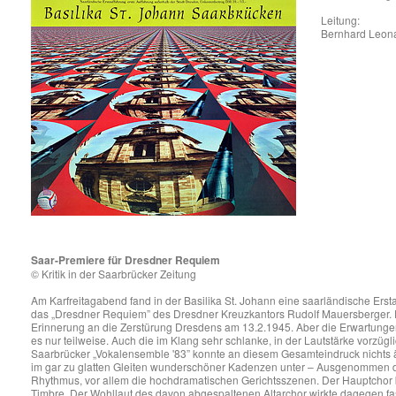
Leitung:
Bernhard Leon
Saar-Premiere für Dresdner Requiem
© Kritik in der Saarbrücker Zeitung
Am Karfreitagabend fand in der Basilika St. Johann eine saarländische Ersta
das „Dresdner Requiem” des Dresdner Kreuzkantors Rudolf Mauersberger. 
Erinnerung an die Zerstürung Dresdens am 13.2.1945. Aber die Erwartungen, 
es nur teilweise. Auch die im Klang sehr schlanke, in der Lautstärke vorzügl
Saarbrücker „Vokalensemble '83” konnte an diesem Gesamteindruck nichts ä
im gar zu glatten Gleiten wunderschöner Kadenzen unter – Ausgenommen
Rhythmus, vor allem die hochdramatischen Gerichtsszenen. Der Hauptchor b
Timbre. Der Wohllaut des davon abgespaltenen Altarchor wirkte dagegen fa