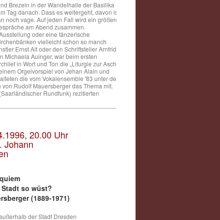
und Brezeln in der Wandelhalle der Basilika
 am Tag danach. Dass es weitergeht, davon ist
n noch vage. Auf jeden Fall wird ein größerer
r Gespräche am Abend zusammen.
usstellung oder eine tänzerische
Kirchenbänken vielleicht schon so manch
er Ernst Alt oder den Schriftsteller Arnfrid
rin Michaela Auinger, war beim ersten
hlief in Wort und Ton die „Liturgie zur Asche
it einem Orgelvorspiel von Jehan Alain und
alteten die vom Vokalensemble '83 unter der
n von Rudolf Mauersberger das Thema mit.
(Saarländischer Rundfunk) rezitierten
.4.1996, 20.00 Uhr
t. Johann
en
equiem
e Stadt so wüst?
rsberger (1889-1971)
 außerhalb der Stadt Dresden