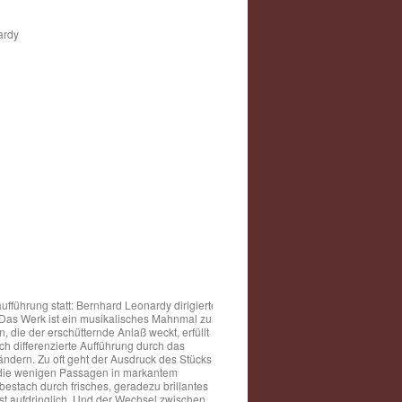
ardy
ufführung statt: Bernhard Leonardy dirigierte
Das Werk ist ein musikalisches Mahnmal zur
die der erschütternde Anlaß weckt, erfüllt
ich differenzierte Aufführung durch das
ndern. Zu oft geht der Ausdruck des Stücks
 die wenigen Passagen in markantem
estach durch frisches, geradezu brillantes
st aufdringlich. Und der Wechsel zwischen