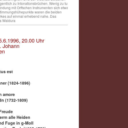
legentlich zu Intonationsbrüchen. Wenig zu tun
ndung mit Orffschen Instrumenten sich etwas
. Stimmungshühepunkte waren die beiden
erkes auf einmal erhebend nahe. Das
us Waldura
5.6.1996, 20.00 Uhr
t. Johann
en
tus est
ner (1824-1896)
n amore
n (1732-1809)
Freude
rrn alle Heiden
nd Fuge in g-Moll