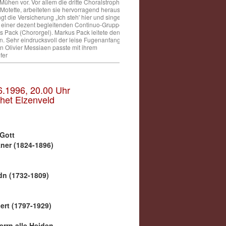
ühen vor. Vor allem die dritte Choralstrophe
otette, arbeiteten sie hervorragend heraus.
 die Versicherung „Ich steh' hier und singe
von einer dezent begleitenden Continuo-Gruppe
s Pack (Chororgel). Markus Pack leitete den
n. Sehr eindrucksvoll der leise Fugenanfang
 Olivier Messiaen passte mit ihrem
fer
.6.1996, 20.00 Uhr
het Elzenveld
n
 Gott
ner (1824-1896)
n (1732-1809)
g
ert (1797-1929)
rrn alle Heiden