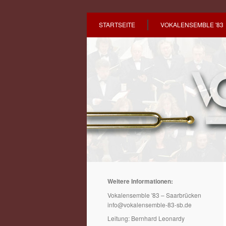
STARTSEITE
VOKALENSEMBLE '83
Weitere Informationen:
Vokalensemble '83 – Saarbrücken
info@vokalensemble-83-sb.de
Leitung: Bernhard Leonardy