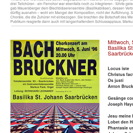
drei Teilchüren - ein Fernchor war ebenfalls noch zu integrieren - führte ge
gab Mauersberger dem Blechbläserensemble (Basilikabläser), dessen Verbi
dürftig ausnahm – wohl ein Mangel der Komposition, nicht der Aufführung
Choräle, die die Zuhürer mit einbezogen. Sie brachten die Botschaft des W
Publikum reagierte dann auch mit langanhaltendem Schlussapplaus. Mark
Mittwoch, 
Basilika S
Saarbrück
Locus iste
Christus fac
Os justi
Anton Bruck
Gesänge co
Joseph Hayd
Jesu meine 
Lobet den He
Phantasie u