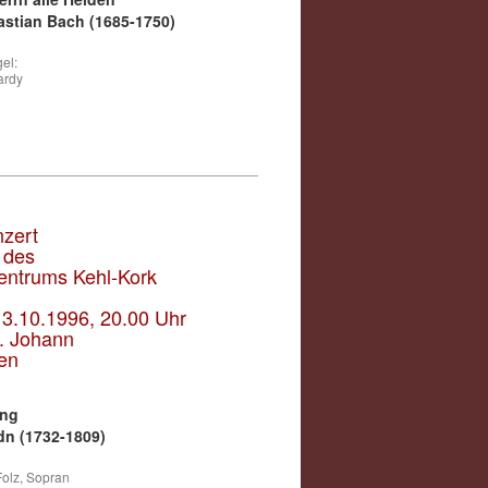
stian Bach (1685-1750)
el:
ardy
nzert
 des
entrums Kehl-Kork
13.10.1996, 20.00 Uhr
t. Johann
en
ung
n (1732-1809)
olz, Sopran