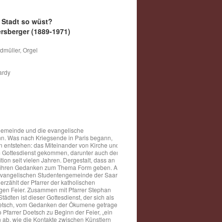
e Stadt so wüst?
rsberger (1889-1971)
dmüller, Orgel
ardy
lgemeinde und die evangelische
ann. Was nach Kriegsende in Paris begann,
en entstehen: das Miteinander von Kirche und
m Gottesdienst gekommen, darunter auch der
tion seit vielen Jahren. Dergestalt, dass an
che ihren Gedanken zum Thema Form geben. An
r evangelischen Studentengemeinde der Saar-
rzählt der Pfarrer der katholischen
gen Feier. Zusammen mit Pfarrer Stephan
ädten ist dieser Gottesdienst, der sich als
r Doetsch, vom Gedanken der Ökumene getragen.
so Pfarrer Doetsch zu Beginn der Feier, „ein
 ab, wie die Kontakte zwischen Künstlern