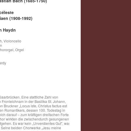
stian Bach (1685-1750)
céleste
iaen (1908-1992)
n Haydn
, Violoncello
an
hororgel, Orgel
ardy
aarbrücken. Eine stattliche Zahl von
Fronleichnam in der Basilika St. Johann,
n Bruckner „Locus iste, Christus factus est
schen Romantikers, dessen 100. Todestag in
eich darauf – zum kräftigen dreifachen Forte
 Chor wirkten die zwischendurch gesungenen
fgehen. Es war kein „Unverdientes Gut", was
h. Seine beiden Chorwerke „Jesu meine