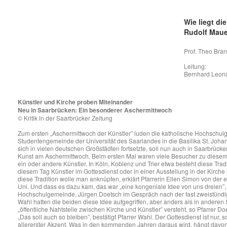
Wie liegt di
Rudolf Maue
Prof. Theo Bran
Leitung:
Bernhard Leon
Künstler und Kirche proben Miteinander
Neu in Saarbrücken: Ein besonderer Aschermittwoch
© Kritik in der Saarbrücker Zeitung
Zum ersten „Aschermittwoch der Künstler” luden die katholische Hochschu
Studentengemeinde der Universität des Saarlandes in die Basilika St. Joh
sich in vielen deutschen Großstädten fortsetzte, soll nun auch in Saarbrück
Kunst am Aschermittwoch. Beim ersten Mal waren viele Besucher zu diese
ein oder andere Künstler. In Köln, Koblenz und Trier etwa besteht diese Tradi
diesem Tag Künstler im Gottesdienst oder in einer Ausstellung in der Kir
diese Tradition wolle man anknüpfen, erklärt Pfarrerin Ellen Simon von de
Uni. Und dass es dazu kam, das war „eine kongeniale Idee von uns dreien”, e
Hochschulgemeinde, Jürgen Doetsch im Gespräch nach der fast zweistündi
Wahl hatten die beiden diese Idee aufgegriffen, aber anders als in anderen St
„öffentliche Nahtstelle zwischen Kirche und Künstler” versteht, so Pfarre
„Das soll auch so bleiben”, bestätigt Pfarrer Wahl. Der Gottesdienst ist nur, 
allererster Akzent. Was in den kommenden Jahren daraus wird, hängt davon