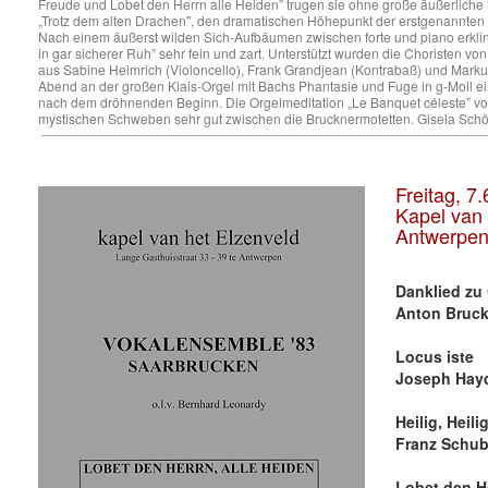
Freude und Lobet den Herrn alle Heiden” trugen sie ohne große äußerliche M
„Trotz dem alten Drachen", den dramatischen Höhepunkt der erstgenannten M
Nach einem äußerst wilden Sich-Aufbäumen zwischen forte und piano erklingt
in gar sicherer Ruh” sehr fein und zart. Unterstützt wurden die Choristen 
aus Sabine Heimrich (Violoncello), Frank Grandjean (Kontrabaß) und Marku
Abend an der großen Klais-Orgel mit Bachs Phantasie und Fuge in g-Moll ei
nach dem dröhnenden Beginn. Die Orgelmeditation „Le Banquet céleste” von
mystischen Schweben sehr gut zwischen die Brucknermotetten. Gisela Schö
Freitag, 7
Kapel van 
Antwerpe
Danklied zu
Anton Bruck
Locus iste
Joseph Hayd
Heilig, Heili
Franz Schub
Lobet den He