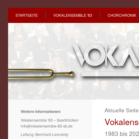
STARTSEITE
VOKALENSEMBLE '83
CHORCHRONIK
Aktuelle Seit
Weitere Informationen:
Vokalens
Vokalensemble '83 – Saarbrücken
info@vokalensemble-83-sb.de
1983 bis 2023
Leitung: Bernhard Leonardy