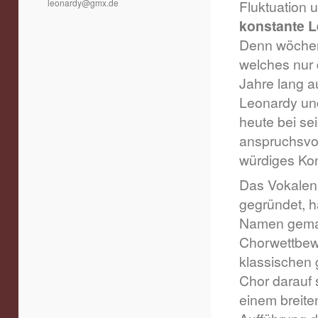
leonardy@gmx.de
Fluktuation 
konstante L
Denn wöchen
welches nur
Jahre lang a
Leonardy und
heute bei s
anspruchsvo
würdiges Kon
Das Vokalen
gegründet, 
Namen gemac
Chorwettbewe
klassischen g
Chor darauf s
einem breite