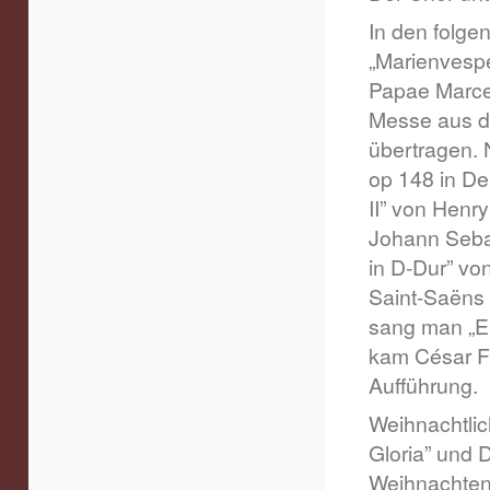
In den folge
„Marienvespe
Papae Marcell
Messe aus de
übertragen. 
op 148 in D
II” von Henr
Johann Sebas
in D-Dur” vo
Saint-Saëns 
sang man „E
kam César Fr
Aufführung.
Weihnachtli
Gloria” und
Weihnachten 