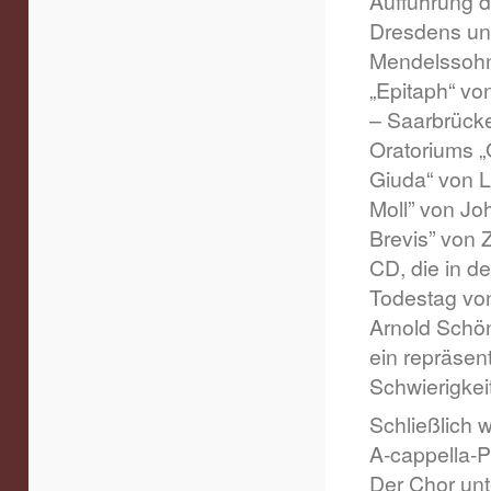
Aufführung 
Dresdens und
Mendelssohn
„Epitaph“ vo
– Saarbrück
Oratoriums „
Giuda“ von L
Moll” von Jo
Brevis” von 
CD, die in d
Todestag von
Arnold Schön
ein repräsen
Schwierigkei
Schließlich 
A-cappella-P
Der Chor unt