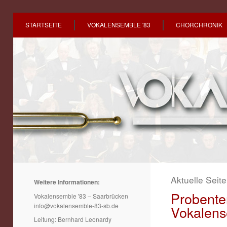
STARTSEITE
VOKALENSEMBLE '83
CHORCHRONIK
Aktuelle Seit
Weitere Informationen:
Probente
Vokalensemble '83 – Saarbrücken
info@vokalensemble-83-sb.de
Vokalens
Leitung: Bernhard Leonardy